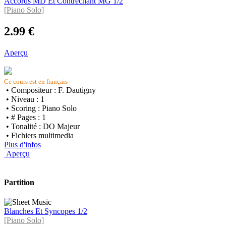
Accords MD Et Contrechant MG 1/2
[Piano Solo]
2.99 €
Aperçu
Ce cours est en français
• Compositeur : F. Dautigny
• Niveau : 1
• Scoring : Piano Solo
• # Pages : 1
• Tonalité : DO Majeur
• Fichiers multimedia
Plus d'infos
Aperçu
Partition
Blanches Et Syncopes 1/2
[Piano Solo]