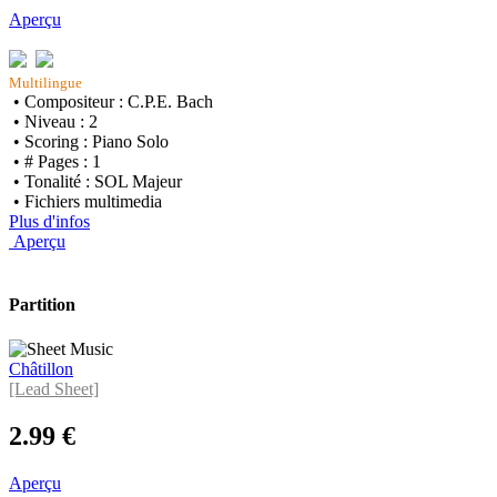
Aperçu
Multilingue
• Compositeur : C.P.E. Bach
• Niveau : 2
• Scoring : Piano Solo
• # Pages : 1
• Tonalité : SOL Majeur
• Fichiers multimedia
Plus d'infos
Aperçu
Partition
Châtillon
[Lead Sheet]
2.99 €
Aperçu