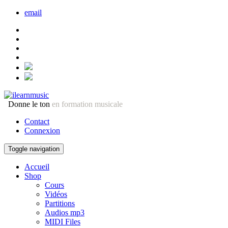
email
Donne le ton
en formation musicale
Contact
Connexion
Toggle navigation
Accueil
Shop
Cours
Vidéos
Partitions
Audios mp3
MIDI Files