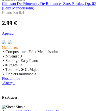
Chanson De Printemps, De Romances Sans Paroles, Op. 62
(Felix Mendelssohn)
[Piano Facile]
2.99 €
Aperçu
Multilingue
• Compositeur : Felix Mendelssohn
• Niveau : 3
• Scoring : Easy Piano
• # Pages : 4
• Tonalité : SOL Majeur
• Fichiers multimedia
Plus d'infos
Aperçu
Partition