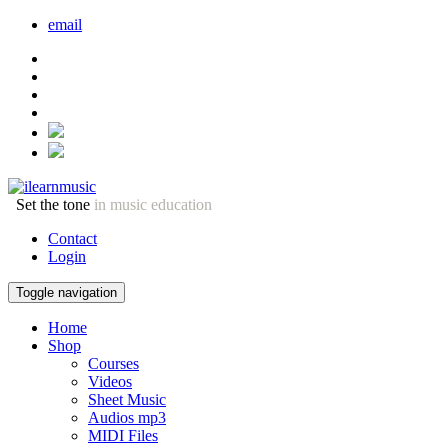
email
Set the tone
in music education
Contact
Login
Toggle navigation
Home
Shop
Courses
Videos
Sheet Music
Audios mp3
MIDI Files