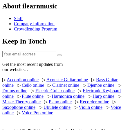
About ilearnmusic
Staff
Company Information
Crowdlending Program
Keep In Touch
Get the most recent updates from
our website…
▷
Accordion online
▷
Acoustic Guitar online
▷
Bass Guitar
online
▷
Cello online
▷
Clarinet online
▷
Djembe online
▷
Drums online
▷
Electric Guitar online
▷
Electronic Keyboard
online
▷
Flute online
▷
Harmonica online
▷
Harp online
▷
Music Theory online
▷
Piano online
▷
Recorder online
▷
Saxophone online
▷
Ukulele online
▷
Violin online
▷
Voice
online
▷
Voice Pop online