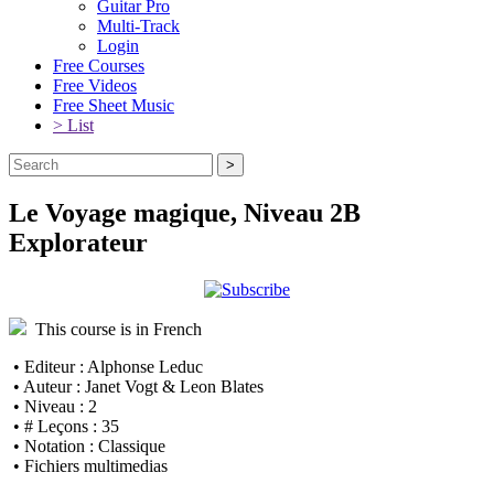
Guitar Pro
Multi-Track
Login
Free Courses
Free Videos
Free Sheet Music
> List
Le Voyage magique, Niveau 2B
Explorateur
This course is in French
• Editeur : Alphonse Leduc
• Auteur : Janet Vogt & Leon Blates
• Niveau : 2
• # Leçons : 35
• Notation : Classique
• Fichiers multimedias