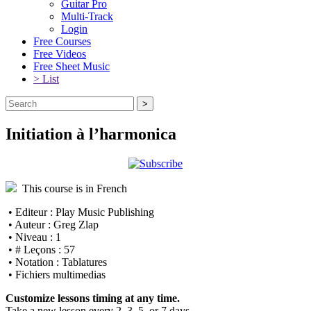
Guitar Pro
Multi-Track
Login
Free Courses
Free Videos
Free Sheet Music
> List
Initiation à l’harmonica
This course is in French
• Editeur : Play Music Publishing
• Auteur : Greg Zlap
• Niveau : 1
• # Leçons : 57
• Notation : Tablatures
• Fichiers multimedias
Customize lessons timing at any time.
Take a new lesson every 2, 3, 5, or 7 days.