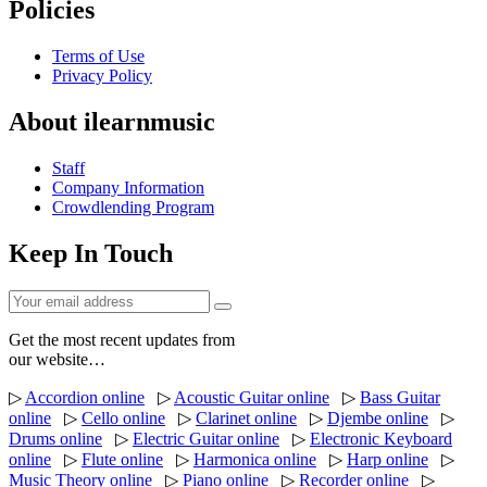
Policies
Terms of Use
Privacy Policy
About ilearnmusic
Staff
Company Information
Crowdlending Program
Keep In Touch
Get the most recent updates from
our website…
▷
Accordion online
▷
Acoustic Guitar online
▷
Bass Guitar
online
▷
Cello online
▷
Clarinet online
▷
Djembe online
▷
Drums online
▷
Electric Guitar online
▷
Electronic Keyboard
online
▷
Flute online
▷
Harmonica online
▷
Harp online
▷
Music Theory online
▷
Piano online
▷
Recorder online
▷