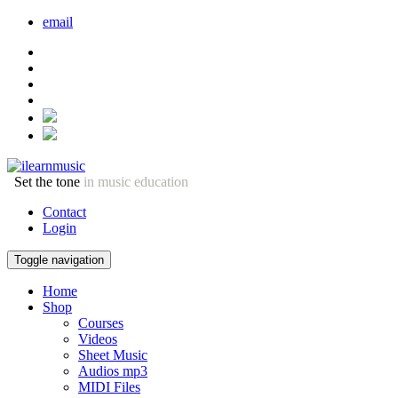
email
Set the tone
in music education
Contact
Login
Toggle navigation
Home
Shop
Courses
Videos
Sheet Music
Audios mp3
MIDI Files